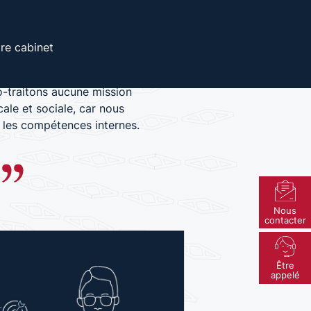
lting, nos équipes sont
re cabinet
vec une maîtrise parfaite des
ales ou sociales. Nous ne
o-traitons aucune mission
cale et sociale, car nous
 les compétences internes.
Nous
contacter
Être
appelé