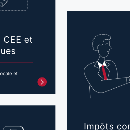
, CEE et
ques
ocale et
Impôts co