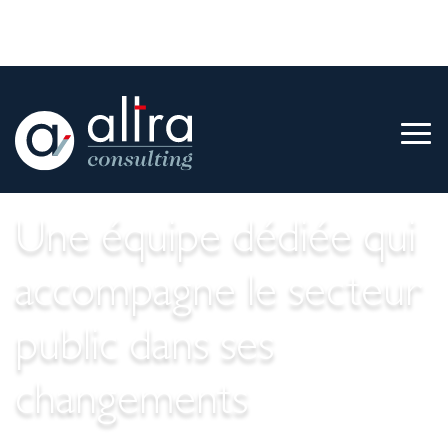
Une équipe dédiée qui
accompagne le secteur
public dans ses
changements